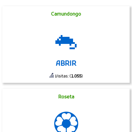
Camundongo
🐁
ABRIR
Visitas: (
1.055
)
Roseta
🏵