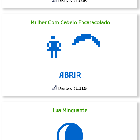
Visitas: (
1.048
)
Mulher Com Cabelo Encaracolado
👩‍🦱
ABRIR
Visitas: (
1.115
)
Lua Minguante
🌘