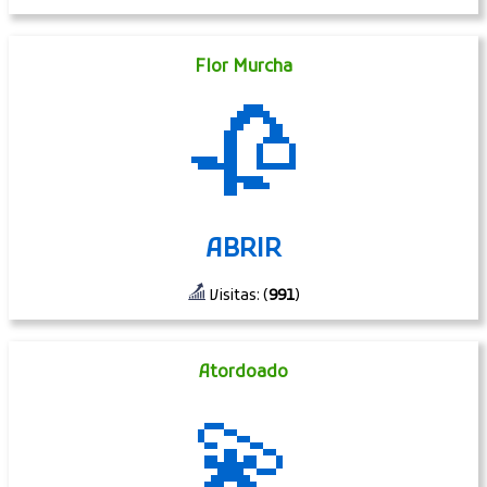
Flor Murcha
🥀
ABRIR
Visitas: (
991
)
Atordoado
💫