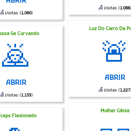
ABRIR
Visitas: (
1.088
Visitas: (
1.060
)
Luz Do Carro Da Po
ssoa Se Curvando
🚨
🙇
ABRIR
ABRIR
Visitas: (
1.227
Visitas: (
1.153
)
Mulher Gênia
íceps Flexionado