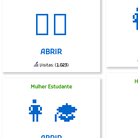

🤼‍♂️
ABRIR
Visitas: (
1.023
)
H
Mulher Estudante
👩‍🎓