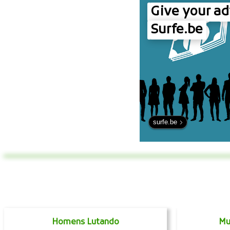
Give your ad
Surfe.be
surfe.be
Homens Lutando
Mu