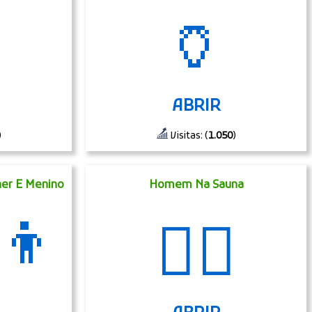
🏺
ABRIR
)
Visitas: (
1.050
)
er E Menino
Homem Na Sauna
‍👦
🧖‍♂️