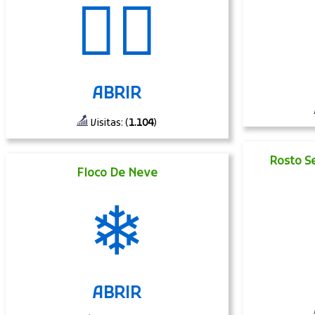
🧗‍♀️
ABRIR
Visitas: (
1.104
)
Rosto S
Floco De Neve
❄
ABRIR