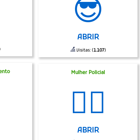
️
😎
ABRIR
)
Visitas: (
1.107
)
ento
Mulher Policial
👮‍♀️
ABRIR