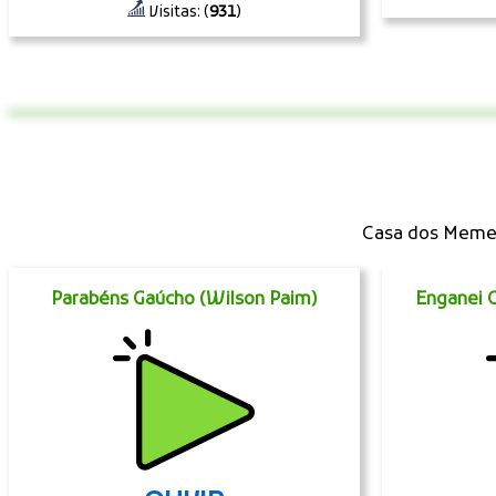
Visitas: (
931
)
Casa dos Memes
Parabéns Gaúcho (Wilson Paim)
Enganei 