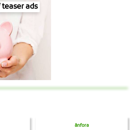
 teaser ads
ânfora