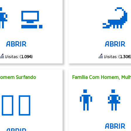
‍💻
🦂
ABRIR
ABRIR
Visitas: (
1.094
)
Visitas: (
1.306
omem Surfando
Família Com Homem, Mulh
👨‍👩
🏄‍♂️
ABRIR