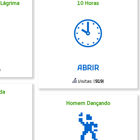
 Lágrima
10 Horas
🕙
ABRIR
)
Visitas: (
919
)
da
Homem Dançando
🕺