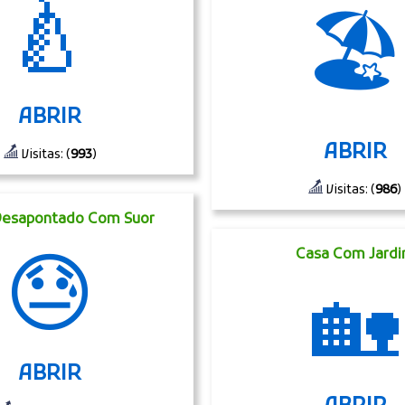
🍐
🏖
ABRIR
ABRIR
Visitas: (
993
)
Visitas: (
986
)
Desapontado Com Suor
😓
Casa Com Jard
🏡
ABRIR