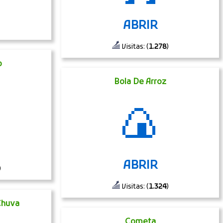
ABRIR
Visitas: (
1.278
)
o
Bola De Arroz
🍙
ABRIR
)
Visitas: (
1.324
)
Chuva
Cometa