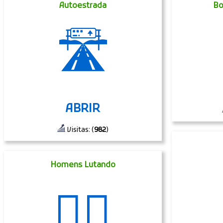
Autoestrada
Bo
🛣
ABRIR
Visitas: (
982
)
Homens Lutando
🤼‍♂️