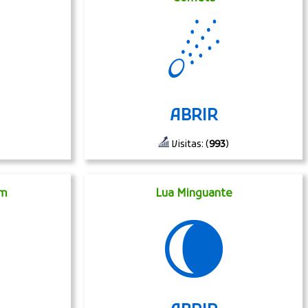
☄
ABRIR
Visitas: (
993
)
im
Lua Minguante
🌘