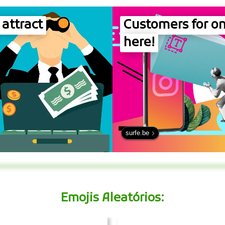
 attract
Customers for on
here!
surfe.be
Emojis Aleatórios: