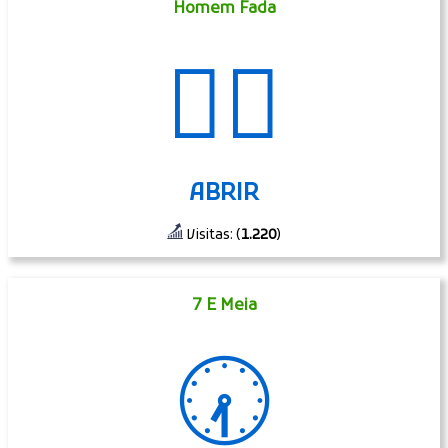
Homem Fada
🧚‍♂️
ABRIR
Visitas: (
1.220
)
7 E Meia
🕢