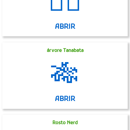
🙇‍♂️
ABRIR
árvore Tanabata
🎋
ABRIR
Rosto Nerd