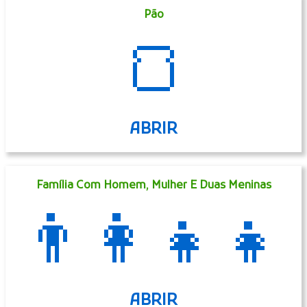
Pão
🍞
ABRIR
Família Com Homem, Mulher E Duas Meninas
👨‍👩‍👧‍👧
ABRIR