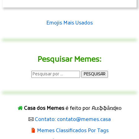
Emojis Mais Usados
Pesquisar Memes:
Casa dos Memes
é feito por Aʟɛֆֆǟռɖʀօ
Contato: contato@memes.casa
Memes Classificados Por Tags