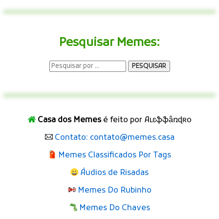
Pesquisar Memes:
Casa dos Memes
é feito por Aʟɛֆֆǟռɖʀօ
Contato: contato@memes.casa
Memes Classificados Por Tags
Áudios de Risadas
Memes Do Rubinho
Memes Do Chaves