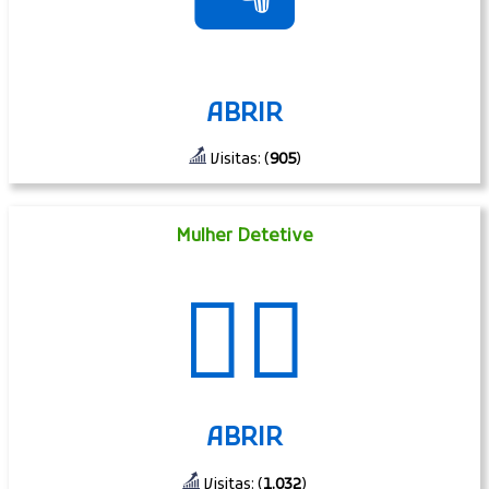
🏜
ABRIR
Visitas: (
905
)
Mulher Detetive
🕵️‍♀️
ABRIR
Visitas: (
1.032
)